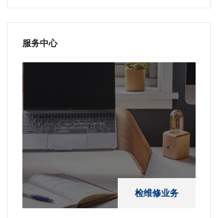
服务中心
检维修业务