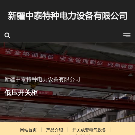
新疆中泰特种电力设备有限公司
低压开关柜
网站首页
产品介绍
开关成套电气设备