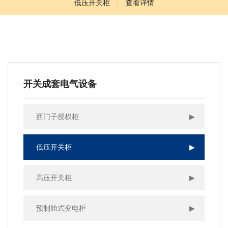
低压开关柜
查看详情
开关成套电气设备
西门子授权柜
▶
低压开关柜
▶
高压开关柜
▶
预制舱式变电柜
▶